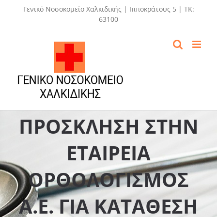
Skip
Γενικό Νοσοκομείο Χαλκιδικής | Ιπποκράτους 5 | ΤΚ:
to
63100
content
ΠΡΟΣΚΛΗΣΗ ΣΤΗΝ
ΕΤΑΙΡΕΙΑ
ΟΡΘΟΛΟΓΙΣΜΟΣ
Α.Ε. ΓΙΑ ΚΑΤΑΘΕΣΗ