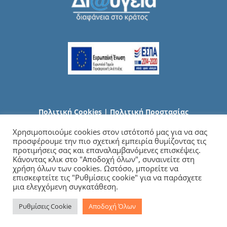
Πολιτική Cookies
|
Πολιτική Προστασίας
Προσωπικών Δεδομένων
Χρησιμοποιούμε cookies στον ιστότοπό μας για να σας
προσφέρουμε την πιο σχετική εμπειρία θυμίζοντας τις
προτιμήσεις σας και επαναλαμβανόμενες επισκέψεις.
Κάνοντας κλικ στο "Αποδοχή όλων", συναινείτε στη
χρήση όλων των cookies. Ωστόσο, μπορείτε να
επισκεφτείτε τις "Ρυθμίσεις cookie" για να παράσχετε
μια ελεγχόμενη συγκατάθεση.
Ρυθμίσεις Cookie
Αποδοχή Όλων
Copyright
2026 Γενικό Νοσοκομείο Χαλκιδικής | All Rights Reserved |
Developed by
iSmart