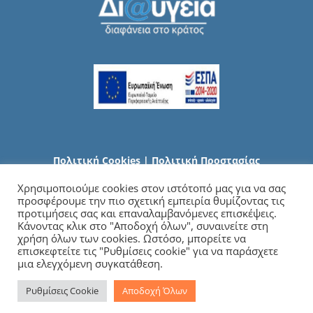
Πολιτική Cookies
|
Πολιτική Προστασίας
Προσωπικών Δεδομένων
Χρησιμοποιούμε cookies στον ιστότοπό μας για να σας
προσφέρουμε την πιο σχετική εμπειρία θυμίζοντας τις
προτιμήσεις σας και επαναλαμβανόμενες επισκέψεις.
Κάνοντας κλικ στο "Αποδοχή όλων", συναινείτε στη
χρήση όλων των cookies. Ωστόσο, μπορείτε να
επισκεφτείτε τις "Ρυθμίσεις cookie" για να παράσχετε
μια ελεγχόμενη συγκατάθεση.
Ρυθμίσεις Cookie
Αποδοχή Όλων
Copyright
2026 Γενικό Νοσοκομείο Χαλκιδικής | All Rights Reserved |
Developed by
iSmart