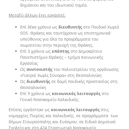
δημόσιου και του ιδιωτικού τομέα.
Μ
εταξύ άλλων έχει εργαστεί:
Επί δέκα χρόνια ως
διευθυντής
στο Παιδικό Χωριό
SOS Θράκης και ταυτόχρονα ως επιστημονικά
υπεύθυνος για όλα τα προγράμματα του
σωματείου στην περιοχή της Θράκης.
Επί 3 χρόνια ως
επόπτης
στο Δημοκρίτειο
Πανεπιστήμιο Θράκης – τμήμα Κοινωνικής
Εργασίας
Ως
συντονιστής
του πολυιατρείου της οργάνωσης
«Γιατροί Χωρίς Σύνορα» στη Θεσσαλονίκη
Ως
διευθυντής
σε δομή παιδικής προστασίας στη
Θεσσαλονίκη
Επί 9 χρόνια ως
κοινωνικός λειτουργός
στο
Γενικό Νοσοκομείο Χαλκιδικής
Επίσης εργάστηκε ως
κοινωνικός λειτουργός
στις
νομαρχίες Πιερίας και Χαλκιδικής, σε προγράμματα των
δήμων Σταυρούπολης και Ευόσμου, σε Ειδικό Δημοτικό
Σχολείο και στο 424 Στρατιωτικό Νοσοκομείο