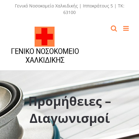
Skip
Γενικό Νοσοκομείο Χαλκιδικής | Ιπποκράτους 5 | ΤΚ:
to
63100
content
Προμήθειες –
Διαγωνισμοί