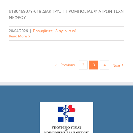
918046907Υ-618 ΔΙΑΚΗΡΥΞΗ ΠΡΟΜΗΘΕΙΑΣ ΦΙΛΤΡΩΝ ΤΕΧΝ
ΝΕΦΡΟΥ
28/04/2026
|
Προμήθειες - Διαγωνισμοί
Read More
Previous
2
3
4
Next