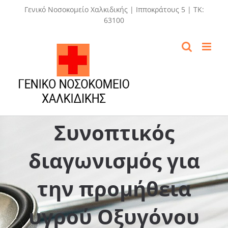
Skip
Γενικό Νοσοκομείο Χαλκιδικής | Ιπποκράτους 5 | ΤΚ:
to
63100
content
Συνοπτικός
διαγωνισμός για
την προμήθεια
υγρού Οξυγόνου