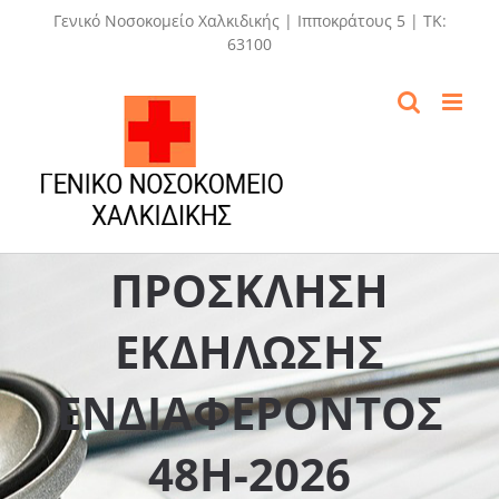
Skip
Γενικό Νοσοκομείο Χαλκιδικής | Ιπποκράτους 5 | ΤΚ:
to
63100
content
ΠΡΟΣΚΛΗΣΗ
ΕΚΔΗΛΩΣΗΣ
ΕΝΔΙΑΦΕΡΟΝΤΟΣ
48Η-2026