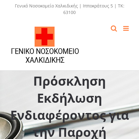
Skip
Γενικό Νοσοκομείο Χαλκιδικής | Ιπποκράτους 5 | ΤΚ:
to
63100
content
Πρόσκληση
Εκδήλωση
Ενδιαφέροντος για
την Παροχή