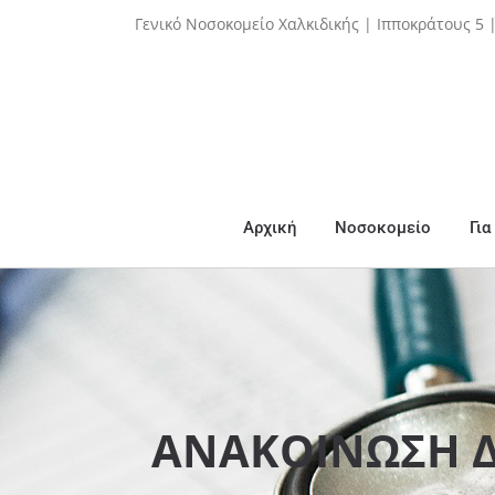
Skip
Γενικό Νοσοκομείο Χαλκιδικής | Ιπποκράτους 5 
to
content
Αρχική
Νοσοκομείο
Για
ΑΝΑΚΟΙΝΩΣΗ Δ