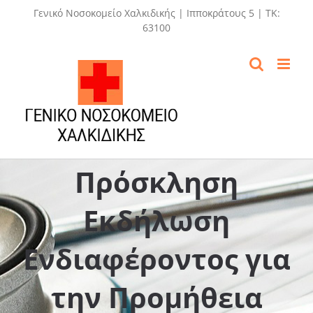
Skip
Γενικό Νοσοκομείο Χαλκιδικής | Ιπποκράτους 5 | ΤΚ:
to
63100
content
Πρόσκληση
Εκδήλωση
Ενδιαφέροντος για
την Προμήθεια