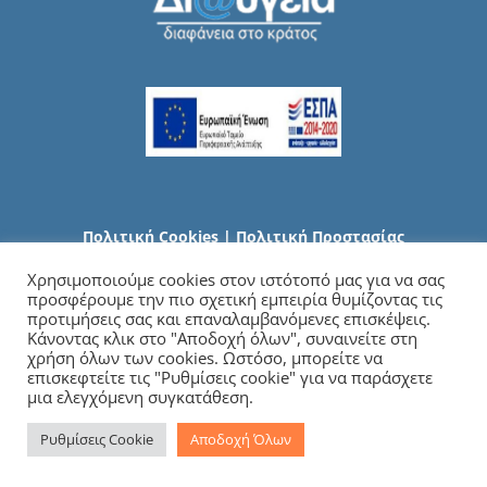
Πολιτική Cookies
|
Πολιτική Προστασίας
Προσωπικών Δεδομένων
Χρησιμοποιούμε cookies στον ιστότοπό μας για να σας
προσφέρουμε την πιο σχετική εμπειρία θυμίζοντας τις
προτιμήσεις σας και επαναλαμβανόμενες επισκέψεις.
Κάνοντας κλικ στο "Αποδοχή όλων", συναινείτε στη
χρήση όλων των cookies. Ωστόσο, μπορείτε να
επισκεφτείτε τις "Ρυθμίσεις cookie" για να παράσχετε
μια ελεγχόμενη συγκατάθεση.
Ρυθμίσεις Cookie
Αποδοχή Όλων
Copyright
2026 Γενικό Νοσοκομείο Χαλκιδικής | All Rights Reserved |
Developed by
iSmart