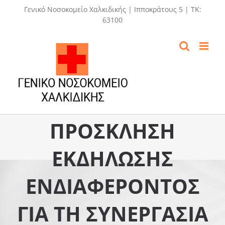
Skip
Γενικό Νοσοκομείο Χαλκιδικής | Ιπποκράτους 5 | ΤΚ:
to
63100
content
ΠΡΟΣΚΛΗΣΗ
ΕΚΔΗΛΩΣΗΣ
ΕΝΔΙΑΦΕΡΟΝΤΟΣ
ΓΙΑ ΤΗ ΣΥΝΕΡΓΑΣΙΑ