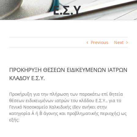
Ε.Σ.Υ.
Previous
Next
ΠΡΟΚΗΡΥΞΗ ΘΕΣΕΩΝ EIΔΙΚΕΥΜΕΝΩΝ ΙΑΤΡΩΝ
ΚΛΑΔΟΥ Ε.Σ.Υ.
Προκήρυξη για την πλήρωση των παρακάτω επί θητεία
θέσεων ειδικευμένων ιατρών του κλάδου Ε.Σ.Υ., για το
Γενικό Νοσοκομείο Χαλκιδικής (δεν ανήκει στην
κατηγορία Α΄ ή Β΄ άγονης και προβληματικής περιοχής) ως
εξής: