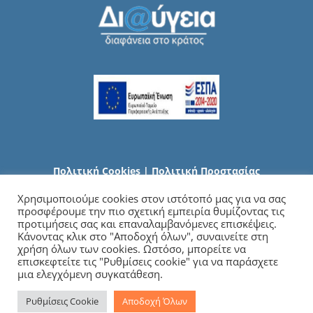
Πολιτική Cookies
|
Πολιτική Προστασίας
Προσωπικών Δεδομένων
Χρησιμοποιούμε cookies στον ιστότοπό μας για να σας
προσφέρουμε την πιο σχετική εμπειρία θυμίζοντας τις
προτιμήσεις σας και επαναλαμβανόμενες επισκέψεις.
Κάνοντας κλικ στο "Αποδοχή όλων", συναινείτε στη
χρήση όλων των cookies. Ωστόσο, μπορείτε να
επισκεφτείτε τις "Ρυθμίσεις cookie" για να παράσχετε
μια ελεγχόμενη συγκατάθεση.
Ρυθμίσεις Cookie
Αποδοχή Όλων
Copyright
2026 Γενικό Νοσοκομείο Χαλκιδικής | All Rights Reserved |