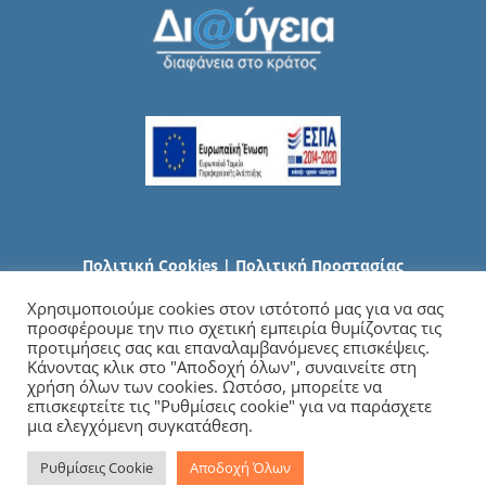
Πολιτική Cookies
|
Πολιτική Προστασίας
Προσωπικών Δεδομένων
Χρησιμοποιούμε cookies στον ιστότοπό μας για να σας
προσφέρουμε την πιο σχετική εμπειρία θυμίζοντας τις
προτιμήσεις σας και επαναλαμβανόμενες επισκέψεις.
Κάνοντας κλικ στο "Αποδοχή όλων", συναινείτε στη
χρήση όλων των cookies. Ωστόσο, μπορείτε να
επισκεφτείτε τις "Ρυθμίσεις cookie" για να παράσχετε
μια ελεγχόμενη συγκατάθεση.
Ρυθμίσεις Cookie
Αποδοχή Όλων
Copyright
2026 Γενικό Νοσοκομείο Χαλκιδικής | All Rights Reserved |