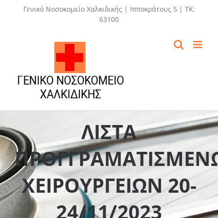
Skip
Γενικό Νοσοκομείο Χαλκιδικής | Ιπποκράτους 5 | ΤΚ:
to
63100
content
ΛΙΣΤΑ
ΠΡΟΓΓΡΑΜΑΤΙΣΜΕΝ
ΧΕΙΡΟΥΡΓΕΙΩΝ 20-
24/11/2023