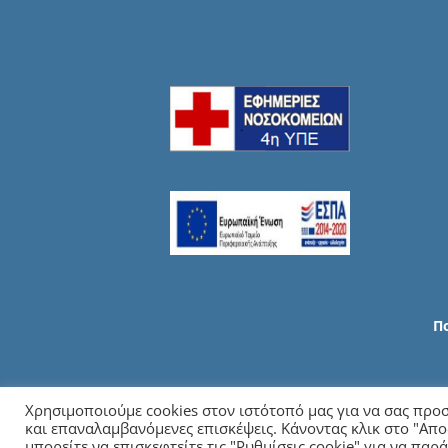
Π
Χρησιμοποιούμε cookies στον ιστότοπό μας για να σας προσ
και επαναλαμβανόμενες επισκέψεις. Κάνοντας κλικ στο "Απο
Copy
μπορείτε να επισκεφτείτε τις "Ρυθμίσεις cookie" για να πα