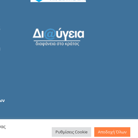
ων
σας
Ρυθμίσεις Cookie
Αποδοχή Όλων
Smart