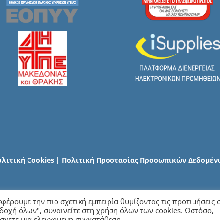
ολιτική Cookies
|
Πολιτική Προστασίας Προσωπικών Δεδομέν
φέρουμε την πιο σχετική εμπειρία θυμίζοντας τις προτιμήσεις 
δοχή όλων", συναινείτε στη χρήση όλων των cookies. Ωστόσο,
right
2026 Γενικό Νοσοκομείο Χαλκιδικής | All Rights Reserved | Developed by
i
ράσχετε μια ελεγχόμενη συγκατάθεση.