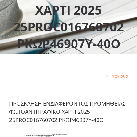
ΧΑΡΤΙ 2025
25PROC016760702
ΡΚΩΡ46907Υ-40Ο
Previous
ΠΡΟΣΚΛΗΣΗ ΕΝΔΙΑΦΕΡΟΝΤΟΣ ΠΡΟΜΗΘΕΙΑΣ
ΦΩΤΟΑΝΤΙΓΡΑΦΙΚΟ ΧΑΡΤΙ 2025
25PROC016760702 ΡΚΩΡ46907Υ-40Ο